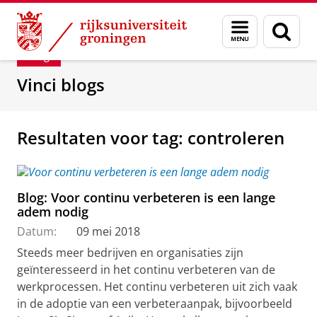
Skip
Skip
Department of Innovation Management & Str
Menu
Zoek
to
to
en
Content
Navigation
Blog
zoeken
Vinci blogs
Resultaten voor tag: controleren
Blog: Voor continu verbeteren is een lange
adem nodig
Datum:
09 mei 2018
Steeds meer bedrijven en organisaties zijn
geïnteresseerd in het continu verbeteren van de
werkprocessen. Het continu verbeteren uit zich vaak
in de adoptie van een verbeteraanpak, bijvoorbeeld