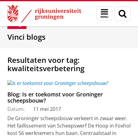
Skip
Skip
Department of Innovation Management & Str
Menu
Zoek
to
to
en
Content
Navigation
Blog
zoeken
Vinci blogs
Resultaten voor tag:
kwaliteitsverbetering
Blog: Is er toekomst voor Groninger
scheepsbouw?
Datum:
11 mei 2017
De Groninger scheepsbouw verkeert in zwaar weer.
Het faillissement van Scheepswerf De Hoop in Foxhol
kost 56 werknemers hun baan. Centraalstaal in