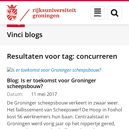
Skip
Skip
Department of Innovation Management & Str
Menu
Zoek
to
to
en
Content
Navigation
Blog
zoeken
Vinci blogs
Resultaten voor tag: concurreren
Blog: Is er toekomst voor Groninger
scheepsbouw?
Datum:
11 mei 2017
De Groninger scheepsbouw verkeert in zwaar weer.
Het faillissement van Scheepswerf De Hoop in Foxhol
kost 56 werknemers hun baan. Centraalstaal in
Groningen werd vorig jaar op het nippertje gered,