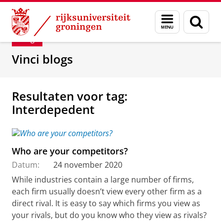
Skip
Skip
Department of Innovation Management & Str
Menu
Zoek
to
to
en
Content
Navigation
Blog
zoeken
Vinci blogs
Resultaten voor tag:
Interdepedent
Who are your competitors?
Datum:
24 november 2020
While industries contain a large number of firms,
each firm usually doesn’t view every other firm as a
direct rival. It is easy to say which firms you view as
your rivals, but do you know who they view as rivals?