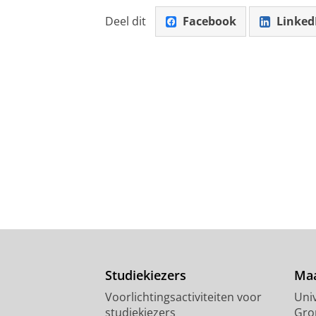
Deel dit
Facebook
Linked
Studiekiezers
Maa
Voorlichtingsactiviteiten voor
Univ
studiekiezers
Gro