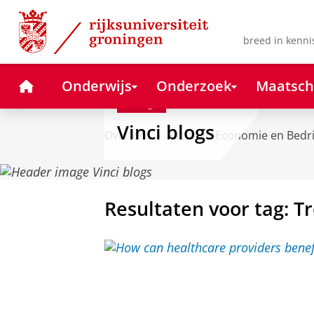
Skip
Skip
to
to
Content
Navigation
breed in kenni
Home
Onderwijs
Onderzoek
Maatsch
Blog
Vinci blogs
Over ons
Faculteit Economie en Bedr
Resultaten voor tag: 