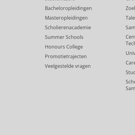
Bacheloropleidingen
Zoe
Masteropleidingen
Tal
Scholierenacademie
Sam
Cen
Summer Schools
Tec
Honours College
Uni
Promotietrajecten
Car
Veelgestelde vragen
Stu
Sch
Sam