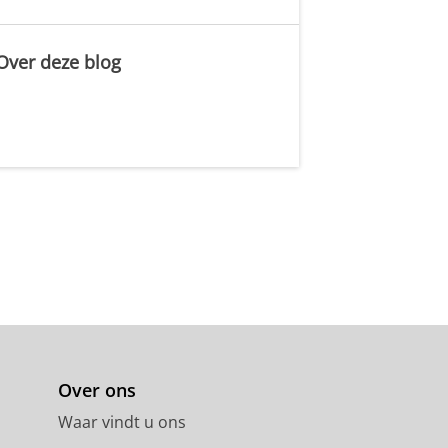
Over deze blog
.
Over ons
Waar vindt u ons