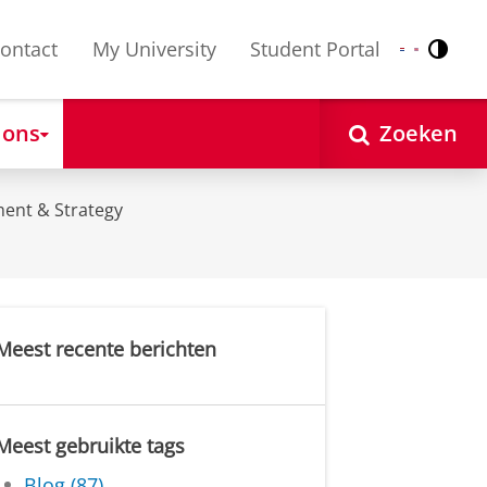
ontact
My University
Student Portal
Contr
Nederlands
English
 ons
Zoeken
ent & Strategy
Meest recente berichten
Meest gebruikte tags
Blog (87)