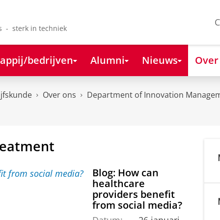
C
s - sterk in techniek
appij/bedrijven
Alumni
Nieuws
Over
ijfskunde
Over ons
Department of Innovation Managem
Treatment
Blog: How can
healthcare
providers benefit
from social media?
Datum:
26 januari