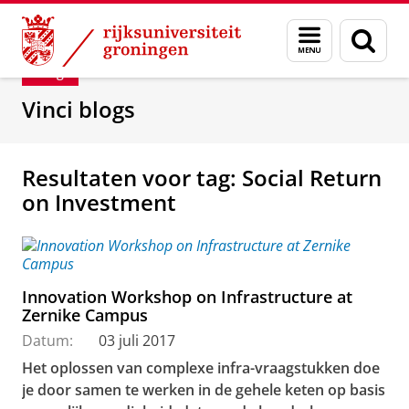
Skip
Skip
Department of Innovation Management & Str
Menu
Zoek
to
to
en
Content
Navigation
Blog
zoeken
Vinci blogs
Resultaten voor tag: Social Return
on Investment
Innovation Workshop on Infrastructure at
Zernike Campus
Datum:
03 juli 2017
Het oplossen van complexe infra-vraagstukken doe
je door samen te werken in de gehele keten op basis