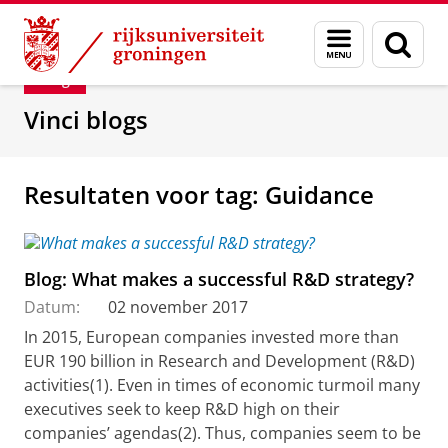
Skip
Skip
Department of Innovation Management & Str
Menu
Zoek
to
to
en
Content
Navigation
Blog
zoeken
Vinci blogs
Resultaten voor tag: Guidance
Blog: What makes a successful R&D strategy?
Datum:
02 november 2017
In 2015, European companies invested more than
EUR 190 billion in Research and Development (R&D)
activities(1). Even in times of economic turmoil many
executives seek to keep R&D high on their
companies’ agendas(2). Thus, companies seem to be