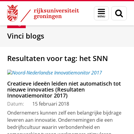
Skip
Skip
Department of Innovation Management & Str
Menu
Zoek
to
to
en
Content
Navigation
Blog
zoeken
Vinci blogs
Resultaten voor tag: het SNN
Creatieve ideeën leiden niet automatisch tot
nieuwe innovaties (Resultaten
Innovatiemonitor 2017)
Datum:
15 februari 2018
Ondernemers kunnen zelf een belangrijke bijdrage
leveren aan innovatie. Ondernemingen die een
bedrijfscultuur waarin verbondenheid en