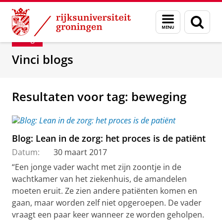
Skip
Skip
Department of Innovation Management & Str
Menu
Zoek
to
to
en
Content
Navigation
Blog
zoeken
Vinci blogs
Resultaten voor tag: beweging
Blog: Lean in de zorg: het proces is de patiënt
Datum:
30 maart 2017
“Een jonge vader wacht met zijn zoontje in de
wachtkamer van het ziekenhuis, de amandelen
moeten eruit. Ze zien andere patiënten komen en
gaan, maar worden zelf niet opgeroepen. De vader
vraagt een paar keer wanneer ze worden geholpen.