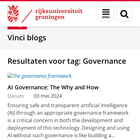
Skip
Skip
Department of Innovation Management & Str
Menu
Zoek
to
to
en
Content
Navigation
Blog
zoeken
Vinci blogs
Resultaten voor tag: Governance
AI Governance: The Why and How
Datum:
03 mei 2024
Ensuring safe and transparent artificial intelligence
(AI) through an appropriate governance framework
is a critical concern in both the development and
deployment of this technology. Designing and using
AI without such governance is like building a...