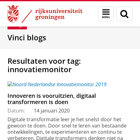
Skip
Skip
Department of Innovation Management & Str
Menu
Zoek
to
to
en
Content
Navigation
Blog
zoeken
Vinci blogs
Resultaten voor tag:
innovatiemonitor
Innoveren is vooruitzien, digitaal
transformeren is doen
Datum:
14 januari 2020
Digitale transformatie leer je het snelst door het
gewoon te doen. Door snel te leren van bestaande
ontwikkelingen, te experimenteren en continu te
verbeteren. Digitale transformers denken niet na