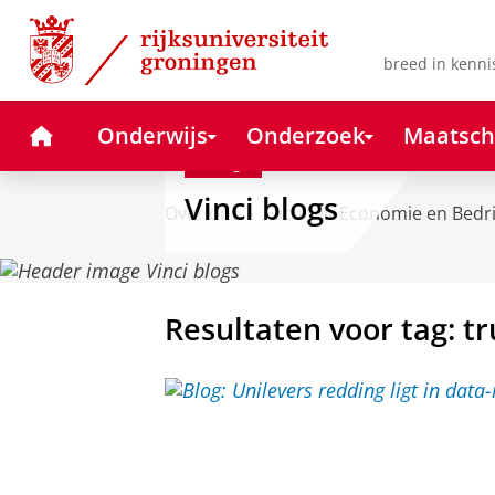
Skip
Skip
to
to
Content
Navigation
breed in kenni
Home
Onderwijs
Onderzoek
Maatsch
Blog
Vinci blogs
Over ons
Faculteit Economie en Bedr
Resultaten voor tag: tr