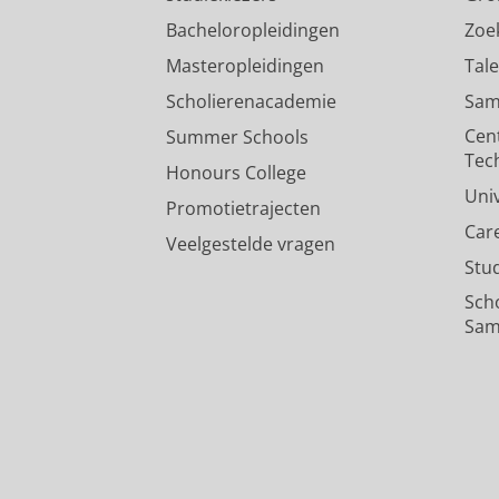
Bacheloropleidingen
Zoe
Masteropleidingen
Tal
Scholierenacademie
Sam
Cen
Summer Schools
Tec
Honours College
Uni
Promotietrajecten
Car
Veelgestelde vragen
Stu
Sch
Sam