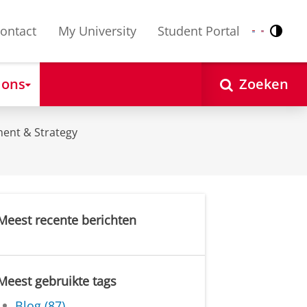
ontact
My University
Student Portal
Contr
Nederlands
English
 ons
Zoeken
ent & Strategy
Meest recente berichten
Meest gebruikte tags
Blog (87)