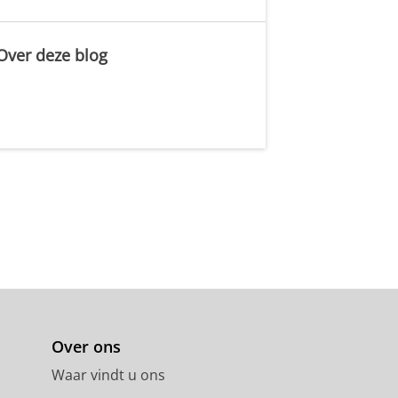
Over deze blog
.
Over ons
Waar vindt u ons