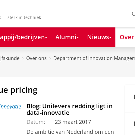
C
s - sterk in techniek
appij/bedrijven
Alumni
Nieuws
Over
ijfskunde
Over ons
Department of Innovation Managem
ue pricing
Blog: Unilevers redding ligt in
data-innovatie
Datum:
23 maart 2017
De ambitie van Nederland om een