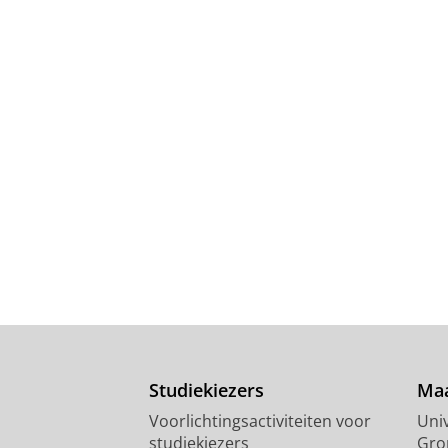
Studiekiezers
Maa
Voorlichtingsactiviteiten voor
Univ
studiekiezers
Gro