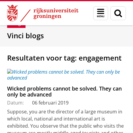
Skip
Skip
Department of Innovation Management & Str
Menu
Zoek
to
to
en
Content
Navigation
Blog
zoeken
Vinci blogs
Resultaten voor tag: engagement
Wicked problems cannot be solved. They can
only be advanced
Datum:
06 februari 2019
Suppose, you are the director of a large museum in
which local, national and international art is
exhibited. You observe that the public who visits the
museum are mostly middle-aged tourists and other