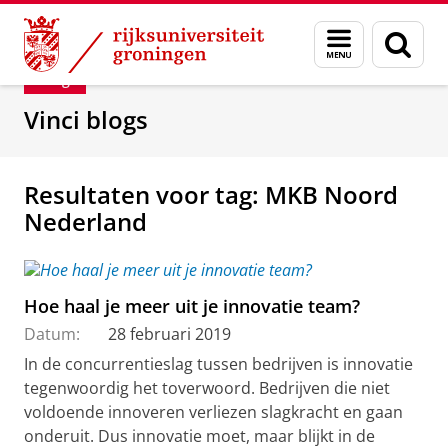
Skip
Skip
Department of Innovation Management & Str
Menu
Zoek
to
to
en
Content
Navigation
Blog
zoeken
Vinci blogs
Resultaten voor tag: MKB Noord
Nederland
Hoe haal je meer uit je innovatie team?
Datum:
28 februari 2019
In de concurrentieslag tussen bedrijven is innovatie
tegenwoordig het toverwoord. Bedrijven die niet
voldoende innoveren verliezen slagkracht en gaan
onderuit. Dus innovatie moet, maar blijkt in de