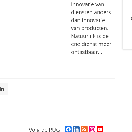
innovatie van
diensten anders
dan innovatie
van producten.
Natuurlijk is de
ene dienst meer
ontastbaar...
In
F
L
R
I
Y
Volg de RUG