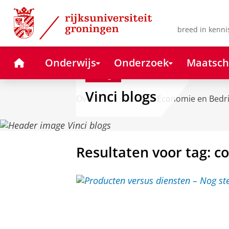
Skip
Skip
to
to
Content
Navigation
breed in kenni
Home
Onderwijs
Onderzoek
Maatsch
Blog
Vinci blogs
Over ons
Faculteit Economie en Bedr
Resultaten voor tag: 