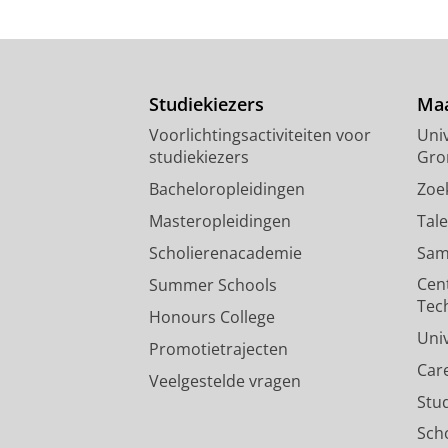
Studiekiezers
Maa
Voorlichtingsactiviteiten voor
Univ
studiekiezers
Gro
Bacheloropleidingen
Zoe
Masteropleidingen
Tal
Scholierenacademie
Sam
Cen
Summer Schools
Tec
Honours College
Uni
Promotietrajecten
Car
Veelgestelde vragen
Stu
Sch