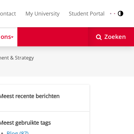
ontact
My University
Student Portal
Contr
Nederlands
English
 ons
Zoeken
ent & Strategy
Meest recente berichten
Meest gebruikte tags
Blog (87)