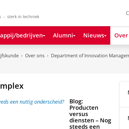
C
s - sterk in techniek
appij/bedrijven
Alumni
Nieuws
Over
ijfskunde
Over ons
Department of Innovation Managem
complex
Blog:
Producten
versus
diensten – Nog
steeds een