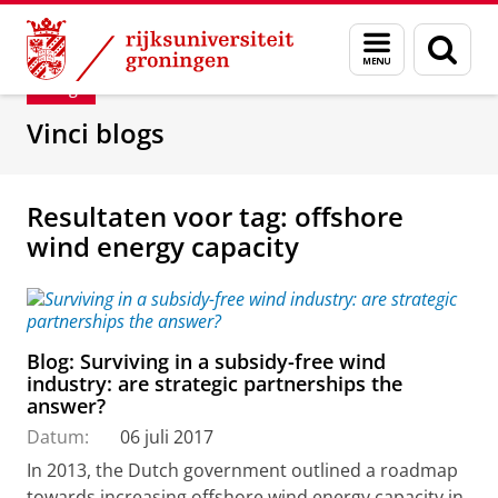
Skip
Skip
Department of Innovation Management & Str
Menu
Zoek
to
to
en
Content
Navigation
Blog
zoeken
Vinci blogs
Resultaten voor tag: offshore
wind energy capacity
Blog: Surviving in a subsidy-free wind
industry: are strategic partnerships the
answer?
Datum:
06 juli 2017
In 2013, the Dutch government outlined a roadmap
towards increasing offshore wind energy capacity in