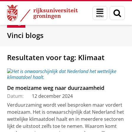
Skip
Skip
Department of Innovation Management & Str
Menu
Zoek
to
to
en
Content
Navigation
Blog
zoeken
Vinci blogs
Resultaten voor tag: Klimaat
De moeizame weg naar duurzaamheid
Datum:
12 december 2024
Verduurzaming wordt veel besproken maar vordert
moeizaam. Het is onwaarschijnlijk dat Nederland het
wettelijke klimaatdoel haalt en in meerdere sectoren
lijkt de uitstoot zelfs toe te nemen. Waarom komt