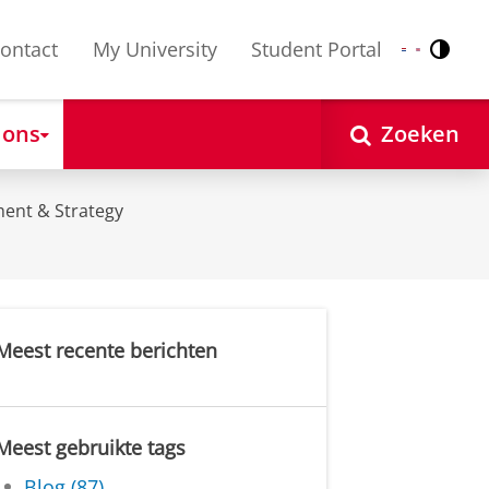
ontact
My University
Student Portal
Contr
Nederlands
English
 ons
Zoeken
ent & Strategy
Meest recente berichten
Meest gebruikte tags
Blog (87)