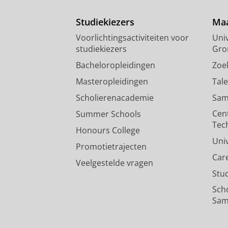
Studiekiezers
Maa
Voorlichtingsactiviteiten voor
Univ
studiekiezers
Gro
Bacheloropleidingen
Zoe
Masteropleidingen
Tal
Scholierenacademie
Sam
Cen
Summer Schools
Tec
Honours College
Uni
Promotietrajecten
Car
Veelgestelde vragen
Stu
Sch
Sam