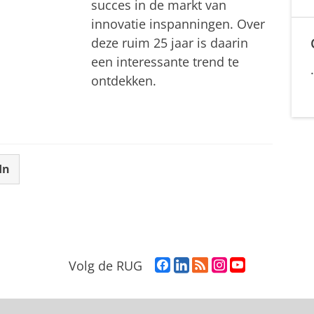
succes in de markt van
innovatie inspanningen. Over
deze ruim 25 jaar is daarin
een interessante trend te
ontdekken.
In
F
L
R
I
Y
Volg de RUG
a
i
S
n
o
c
n
S
s
u
e
k
-
t
T