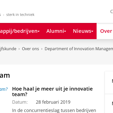
C
s - sterk in techniek
appij/bedrijven
Alumni
Nieuws
Over
ijfskunde
Over ons
Department of Innovation Managem
eam
Hoe haal je meer uit je innovatie
team?
Datum:
28 februari 2019
In de concurrentieslag tussen bedrijven