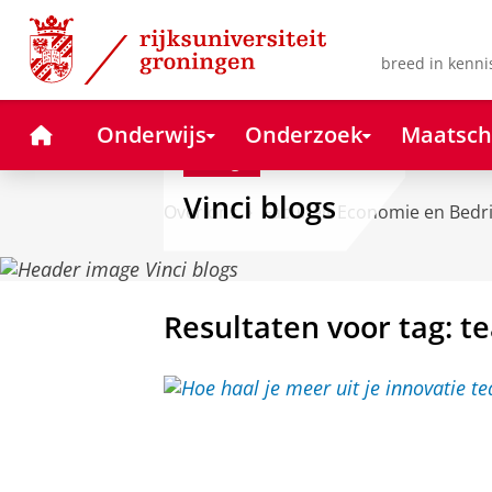
Skip
Skip
to
to
Content
Navigation
breed in kenni
Home
Onderwijs
Onderzoek
Maatsch
Blog
Vinci blogs
Over ons
Faculteit Economie en Bedr
Resultaten voor tag: t