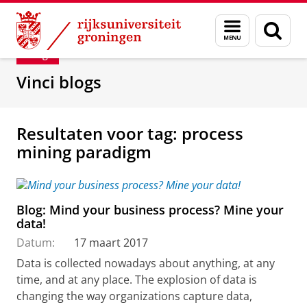
Skip
Skip
Department of Innovation Management & Str
Menu
Zoek
to
to
en
Content
Navigation
Blog
zoeken
Vinci blogs
Resultaten voor tag: process
mining paradigm
Blog: Mind your business process? Mine your
data!
Datum:
17 maart 2017
Data is collected nowadays about anything, at any
time, and at any place. The explosion of data is
changing the way organizations capture data,