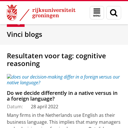
Skip
Skip
Department of Innovation Management & Str
Menu
Zoek
to
to
en
Content
Navigation
Blog
zoeken
Vinci blogs
Resultaten voor tag: cognitive
reasoning
Do we decide differently in a native versus in
a foreign language?
Datum:
28 april 2022
Many firms in the Netherlands use English as their
business language. This implies that many managers