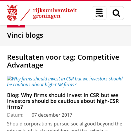
Skip
Skip
Department of Innovation Management & Str
Menu
Zoek
to
to
en
Content
Navigation
Blog
zoeken
Vinci blogs
Resultaten voor tag: Competitive
Advantage
Blog: Why firms should invest in CSR but we
investors should be cautious about high-CSR
firms?
Datum:
07 december 2017
Should corporations pursue social good beyond the
interests of its shareholders and that which is