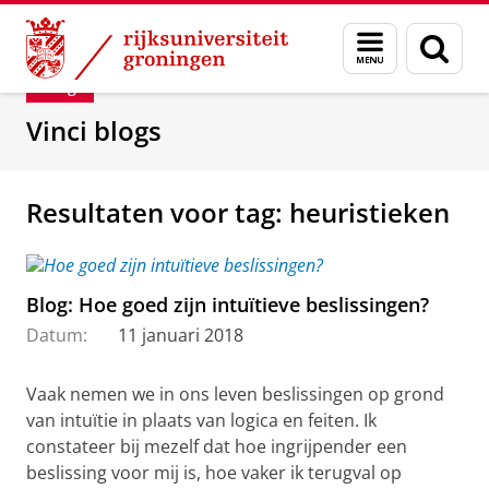
Skip
Skip
Department of Innovation Management & Str
Menu
Zoek
to
to
en
Content
Navigation
Blog
zoeken
Vinci blogs
Resultaten voor tag: heuristieken
Blog: Hoe goed zijn intuïtieve beslissingen?
Datum:
11 januari 2018
Vaak nemen we in ons leven beslissingen op grond
van intuïtie in plaats van logica en feiten. Ik
constateer bij mezelf dat hoe ingrijpender een
beslissing voor mij is, hoe vaker ik terugval op