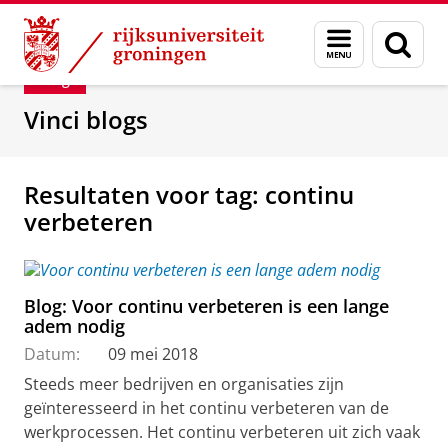
Skip
Skip
Department of Innovation Management & Str
Menu
Zoek
to
to
en
Content
Navigation
Blog
zoeken
Vinci blogs
Resultaten voor tag: continu
verbeteren
Blog: Voor continu verbeteren is een lange
adem nodig
Datum:
09 mei 2018
Steeds meer bedrijven en organisaties zijn
geïnteresseerd in het continu verbeteren van de
werkprocessen. Het continu verbeteren uit zich vaak