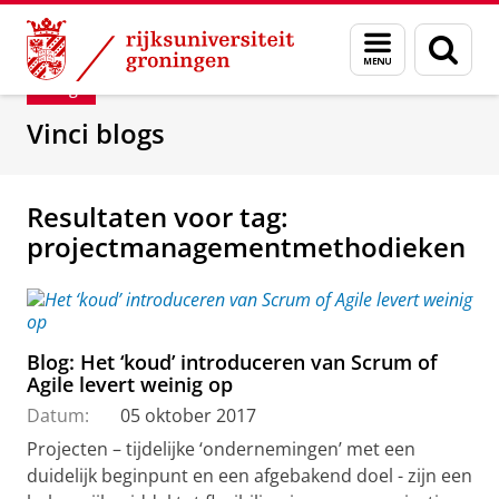
Skip
Skip
Department of Innovation Management & Str
Menu
Zoek
to
to
en
Content
Navigation
Blog
zoeken
Vinci blogs
Resultaten voor tag:
projectmanagementmethodieken
Blog: Het ‘koud’ introduceren van Scrum of
Agile levert weinig op
Datum:
05 oktober 2017
Projecten – tijdelijke ‘ondernemingen’ met een
duidelijk beginpunt en een afgebakend doel - zijn een