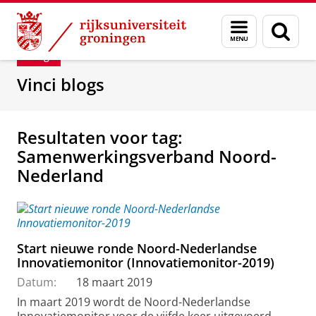
Skip
Skip
Department of Innovation Management & Str
Menu
Zoek
to
to
en
Content
Navigation
Blog
zoeken
Vinci blogs
Resultaten voor tag:
Samenwerkingsverband Noord-
Nederland
Start nieuwe ronde Noord-Nederlandse
Innovatiemonitor (Innovatiemonitor-2019)
Datum:
18 maart 2019
In maart 2019 wordt de Noord-Nederlandse
Innovatiemonitor voor de vijfde keer uitgevoerd.