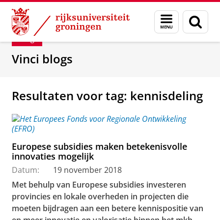
Skip
Skip
Department of Innovation Management & Str
Menu
Zoek
to
to
en
Content
Navigation
Blog
zoeken
Vinci blogs
Resultaten voor tag: kennisdeling
Europese subsidies maken betekenisvolle
innovaties mogelijk
Datum:
19 november 2018
Met behulp van Europese subsidies investeren
provincies en lokale overheden in projecten die
moeten bijdragen aan een betere kennispositie van
en meer innovatie en valorisatie binnen het mkb.