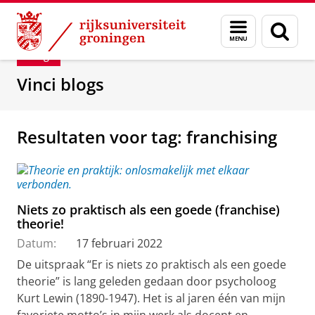
Skip
Skip
Department of Innovation Management & Str
Menu
Zoek
to
to
en
Content
Navigation
Blog
zoeken
Vinci blogs
Resultaten voor tag: franchising
Niets zo praktisch als een goede (franchise)
theorie!
Datum:
17 februari 2022
De uitspraak “Er is niets zo praktisch als een goede
theorie” is lang geleden gedaan door psycholoog
Kurt Lewin (1890-1947). Het is al jaren één van mijn
favoriete motto’s in mijn werk als docent en