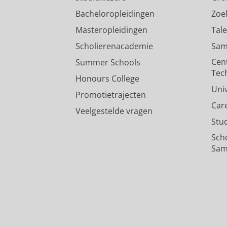
Bacheloropleidingen
Zoe
Masteropleidingen
Tal
Scholierenacademie
Sam
Cen
Summer Schools
Tec
Honours College
Uni
Promotietrajecten
Car
Veelgestelde vragen
Stu
Sch
Sam