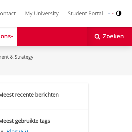
ontact
My University
Student Portal
Contr
Nederlands
English
 ons
Zoeken
ent & Strategy
Meest recente berichten
Meest gebruikte tags
Blog (87)