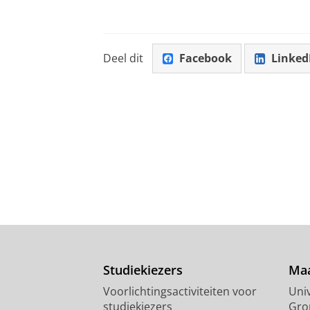
Deel dit
Facebook
Linked
Studiekiezers
Maa
Voorlichtingsactiviteiten voor
Univ
studiekiezers
Gro