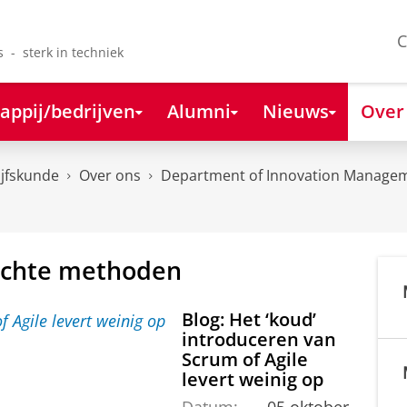
C
s - sterk in techniek
appij/bedrijven
Alumni
Nieuws
Over
ijfskunde
Over ons
Department of Innovation Managem
zachte methoden
Blog: Het ‘koud’
introduceren van
Scrum of Agile
levert weinig op
Datum:
05 oktober