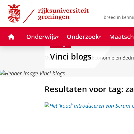
Skip
Skip
to
to
Content
Navigation
breed in kenni
Home
Onderwijs
Onderzoek
Maatsch
Blog
Vinci blogs
Over ons
Faculteit Economie en Bedr
Resultaten voor tag: 