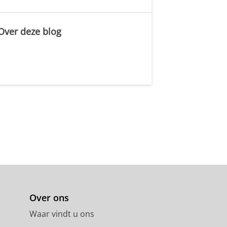
Over deze blog
.
Over ons
Waar vindt u ons