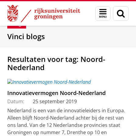
Skip
Skip
Department of Innovation Management & Str
Menu
Zoek
to
to
en
Content
Navigation
Blog
zoeken
Vinci blogs
Resultaten voor tag: Noord-
Nederland
Innovatievermogen Noord-Nederland
Datum:
25 september 2019
Nederland is een van de innovatieleiders in Europa.
Alleen blijft Noord-Nederland achter bij de rest van
ons land. Van de 12 Nederlandse provincies staat
Groningen op nummer 7, Drenthe op 10 en