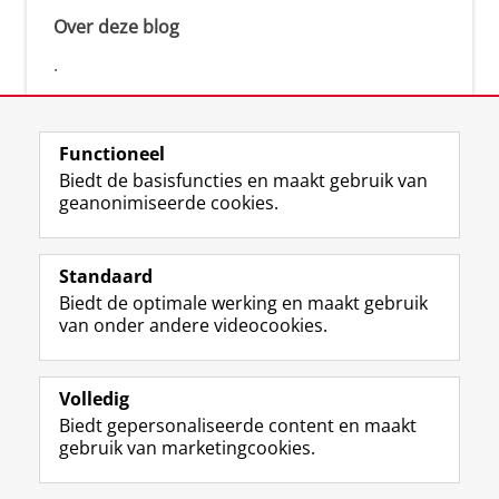
Over deze blog
.
Functioneel
Biedt de basisfuncties en maakt gebruik van
geanonimiseerde cookies.
F
L
R
I
Y
Volg de RUG
a
i
S
n
o
Standaard
c
n
S
s
u
Biedt de optimale werking en maakt gebruik
e
k
-
t
T
Studiekiezers
van onder andere videocookies.
b
e
f
a
u
Maatschappij/bedrijven
o
d
e
g
b
o
I
e
r
e
Alumni
k
n
d
a
-
Volledig
p
-
R
m
k
Biedt gepersonaliseerde content en maakt
Over ons
a
p
i
-
a
gebruik van marketingcookies.
g
a
j
a
n
i
g
k
c
a