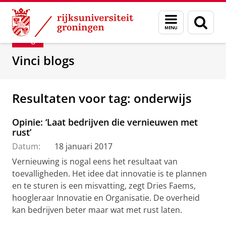
Skip
Skip
Department of Innovation Management & Str
Menu
Zoek
to
to
en
Content
Navigation
Blog
zoeken
Vinci blogs
Resultaten voor tag: onderwijs
Opinie: ‘Laat bedrijven die vernieuwen met
rust’
Datum:
18 januari 2017
Vernieuwing is nogal eens het resultaat van
toevalligheden. Het idee dat innovatie is te plannen
en te sturen is een misvatting, zegt Dries Faems,
hoogleraar Innovatie en Organisatie. De overheid
kan bedrijven beter maar wat met rust laten.