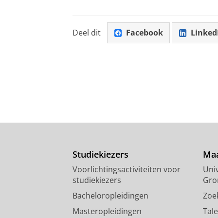
Deel dit
Facebook
Linked
Studiekiezers
Maa
Voorlichtingsactiviteiten voor
Univ
studiekiezers
Gro
Bacheloropleidingen
Zoe
Masteropleidingen
Tal