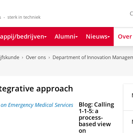
C
s - sterk in techniek
appij/bedrijven
Alumni
Nieuws
Over
ijfskunde
Over ons
Department of Innovation Managem
ntegrative approach
Blog: Calling
1-1-5: a
process-
based view
on