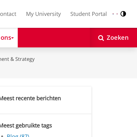
ontact
My University
Student Portal
Contr
Nederlands
English
 ons
Zoeken
ent & Strategy
Meest recente berichten
Meest gebruikte tags
Blog (87)