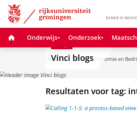
Skip
Skip
to
to
Content
Navigation
breed in kenni
Home
Onderwijs
Onderzoek
Maatsch
Blog
Vinci blogs
Over ons
Faculteit Economie en Bedr
Resultaten voor tag: i