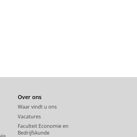
Over ons
Waar vindt u ons
Vacatures
Faculteit Economie en
Bedrijfskunde
ijs