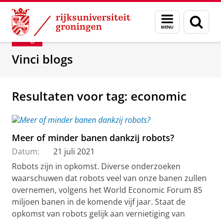
Skip
Skip
Department of Innovation Management & Str
Menu
Zoek
to
to
en
Content
Navigation
Blog
zoeken
Vinci blogs
Resultaten voor tag: economic
Meer of minder banen dankzij robots?
Datum:
21 juli 2021
Robots zijn in opkomst. Diverse onderzoeken
waarschuwen dat robots veel van onze banen zullen
overnemen, volgens het World Economic Forum 85
miljoen banen in de komende vijf jaar. Staat de
opkomst van robots gelijk aan vernietiging van