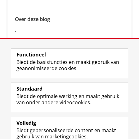
Over deze blog
.
Functioneel
Biedt de basisfuncties en maakt gebruik van
geanonimiseerde cookies.
F
L
R
I
Y
Volg de RUG
a
i
S
n
o
Standaard
c
n
S
s
u
Biedt de optimale werking en maakt gebruik
e
k
-
t
T
Studiekiezers
van onder andere videocookies.
b
e
f
a
u
Maatschappij/bedrijven
o
d
e
g
b
o
I
e
r
e
Alumni
k
n
d
a
-
Volledig
p
-
R
m
k
Biedt gepersonaliseerde content en maakt
Over ons
a
p
i
-
a
gebruik van marketingcookies.