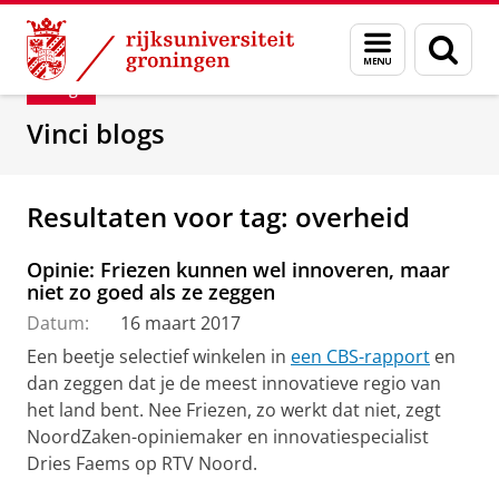
Skip
Skip
Department of Innovation Management & Str
Menu
Zoek
to
to
en
Content
Navigation
Blog
zoeken
Vinci blogs
Resultaten voor tag: overheid
Opinie: Friezen kunnen wel innoveren, maar
niet zo goed als ze zeggen
Datum:
16 maart 2017
Een beetje selectief winkelen in
een CBS-rapport
en
dan zeggen dat je de meest innovatieve regio van
het land bent. Nee Friezen, zo werkt dat niet, zegt
NoordZaken-opiniemaker en innovatiespecialist
Dries Faems op RTV Noord.