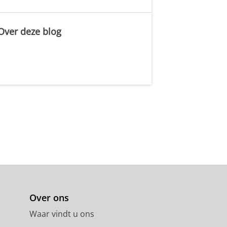
Over deze blog
.
Over ons
Waar vindt u ons