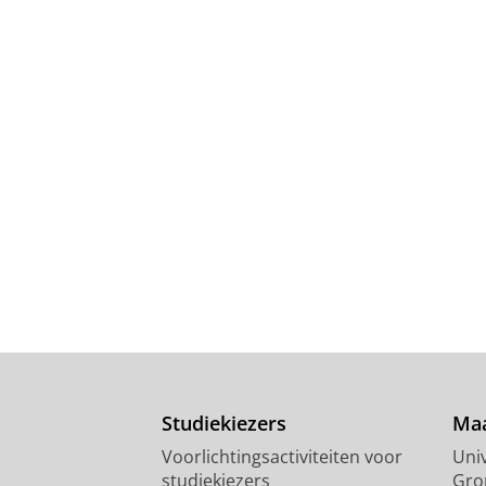
Studiekiezers
Maa
Voorlichtingsactiviteiten voor
Univ
studiekiezers
Gro