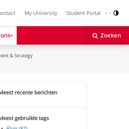
ontact
My University
Student Portal
Contr
Nederlands
English
 ons
Zoeken
ent & Strategy
Meest recente berichten
Meest gebruikte tags
Blog (87)