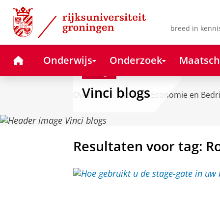
Skip
Skip
to
to
Content
Navigation
breed in kenni
Home
Onderwijs
Onderzoek
Maatsch
Blog
Vinci blogs
Over ons
Faculteit Economie en Bedr
Resultaten voor tag: R