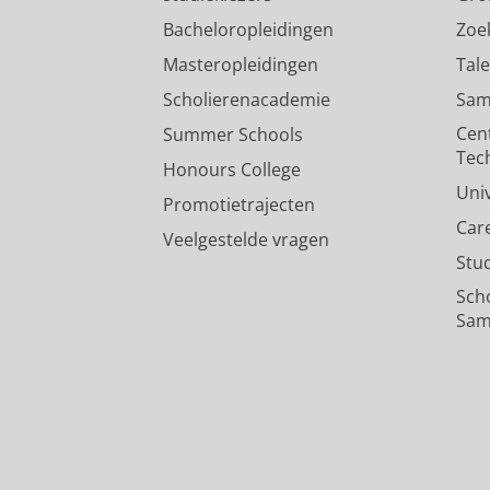
Bacheloropleidingen
Zoe
Masteropleidingen
Tal
Scholierenacademie
Sam
Cen
Summer Schools
Tec
Honours College
Uni
Promotietrajecten
Car
Veelgestelde vragen
Stu
Sch
Sam