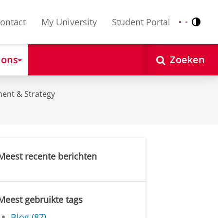
ontact
My University
Student Portal
Contr
Nederlands
English
 ons
Zoeken
ent & Strategy
Meest recente berichten
Meest gebruikte tags
Blog (87)