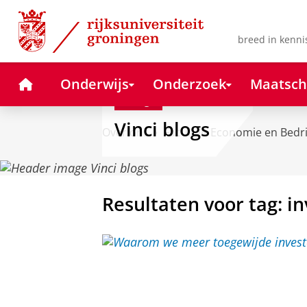
Skip
Skip
to
to
Content
Navigation
breed in kenni
Home
Onderwijs
Onderzoek
Maatsch
Blog
Vinci blogs
Over ons
Faculteit Economie en Bedr
Resultaten voor tag: i