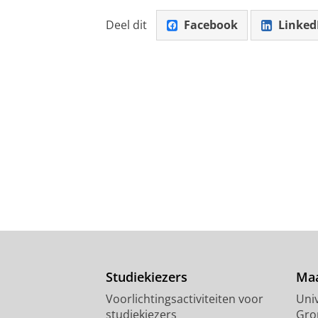
Deel dit
Facebook
Linked
Studiekiezers
Maa
Voorlichtingsactiviteiten voor
Univ
studiekiezers
Gro