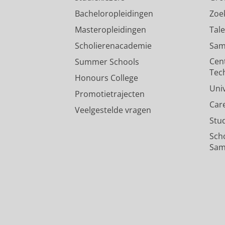
Bacheloropleidingen
Zoe
Masteropleidingen
Tal
Scholierenacademie
Sam
Cen
Summer Schools
Tec
Honours College
Uni
Promotietrajecten
Car
Veelgestelde vragen
Stu
Sch
Sam