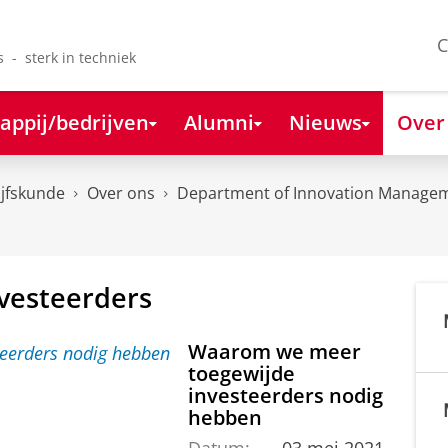
C
s - sterk in techniek
appij/bedrijven
Alumni
Nieuws
Over
ijfskunde
Over ons
Department of Innovation Managem
nvesteerders
Waarom we meer
toegewijde
investeerders nodig
hebben
Datum:
03 mei 2021