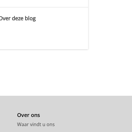
Over deze blog
.
Over ons
Waar vindt u ons