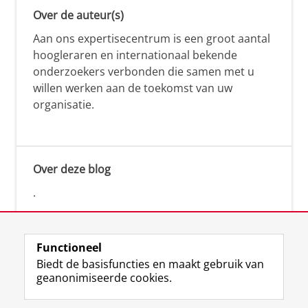
Over de auteur(s)
Aan ons expertisecentrum is een groot aantal
hoogleraren en internationaal bekende
onderzoekers verbonden die samen met u
willen werken aan de toekomst van uw
organisatie.
Over deze blog
.
Functioneel
Biedt de basisfuncties en maakt gebruik van
geanonimiseerde cookies.
F
L
R
I
Y
Volg de RUG