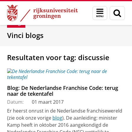
Skip
Skip
Department of Innovation Management & Str
Menu
Zoek
to
to
en
Content
Navigation
Blog
zoeken
Vinci blogs
Resultaten voor tag: discussie
Blog: De Nederlandse Franchise Code: terug
naar de tekentafel
Datum:
01 maart 2017
Er heerst onrust in de Nederlandse franchisewereld
(zie ook onze vorige
blog
). De aanleiding: minister
Kamp heeft in oktober 2016 aangekondigd de
Nederlandse Franchise Code (NFC) wettelijk te