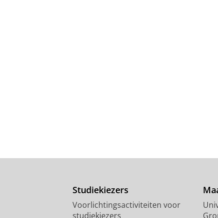
Studiekiezers
Maa
Voorlichtingsactiviteiten voor
Univ
studiekiezers
Gro