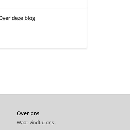
Over deze blog
.
Over ons
Waar vindt u ons