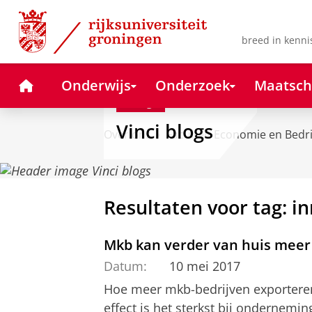
Skip
Skip
to
to
Content
Navigation
breed in kenni
Home
Onderwijs
Onderzoek
Maatsch
Blog
Vinci blogs
Over ons
Faculteit Economie en Bedr
Resultaten voor tag: in
Mkb kan verder van huis meer
Datum:
10 mei 2017
Hoe meer mkb-bedrijven exporteren
effect is het sterkst bij ondernemin