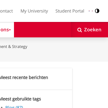
ontact
My University
Student Portal
Contr
Nederlands
English
 ons
Zoeken
ent & Strategy
Meest recente berichten
Meest gebruikte tags
Blog (87)