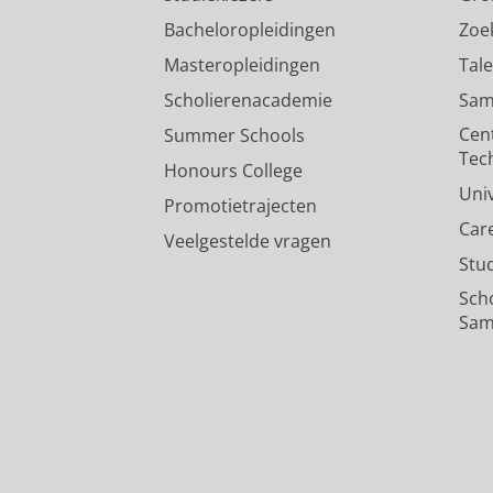
Bacheloropleidingen
Zoe
Masteropleidingen
Tal
Scholierenacademie
Sam
Cen
Summer Schools
Tec
Honours College
Uni
Promotietrajecten
Car
Veelgestelde vragen
Stu
Sch
Sam