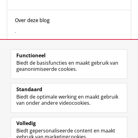
Over deze blog
.
Functioneel
Biedt de basisfuncties en maakt gebruik van
geanonimiseerde cookies.
F
L
R
I
Y
Volg de RUG
a
i
S
n
o
Standaard
c
n
S
s
u
Biedt de optimale werking en maakt gebruik
e
k
-
t
T
Studiekiezers
van onder andere videocookies.
b
e
f
a
u
Maatschappij/bedrijven
o
d
e
g
b
o
I
e
r
e
Alumni
k
n
d
a
-
Volledig
p
-
R
m
k
Biedt gepersonaliseerde content en maakt
Over ons
a
p
i
-
a
gebruik van marketingcookies.