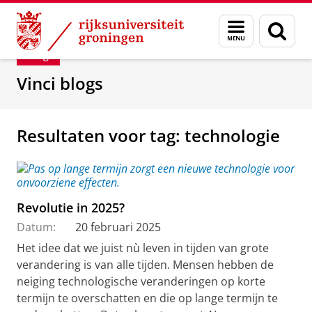
Skip
Skip
Department of Innovation Management & Str
Menu
Zoek
to
to
en
Content
Navigation
Blog
zoeken
Vinci blogs
Resultaten voor tag: technologie
Revolutie in 2025?
Datum:
20 februari 2025
Het idee dat we juist nù leven in tijden van grote
verandering is van alle tijden. Mensen hebben de
neiging technologische veranderingen op korte
termijn te overschatten en die op lange termijn te