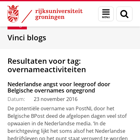
Skip
Skip
Department of Innovation Management & Str
Menu
Zoek
to
to
en
Content
Navigation
Blog
zoeken
Vinci blogs
Resultaten voor tag:
overnameactiviteiten
Nederlandse angst voor leegroof door
Belgische overnames ongegrond
Datum:
23 november 2016
De potentiële overname van PostNL door het
Belgische BPost deed de afgelopen dagen veel stof
opwaaien in de Nederlandse media. ‘In de
berichtgeving lijkt het soms alsof het Nederlandse
bedrijfsleven op het punt staat veroverd te worden