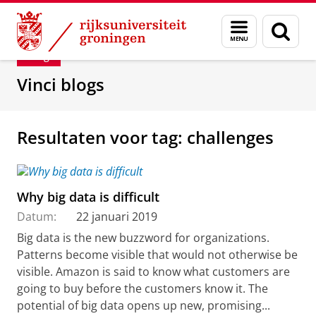
Skip
Skip
Department of Innovation Management & Str
Menu
Zoek
to
to
en
Content
Navigation
Blog
zoeken
Vinci blogs
Resultaten voor tag: challenges
Why big data is difficult
Datum:
22 januari 2019
Big data is the new buzzword for organizations.
Patterns become visible that would not otherwise be
visible. Amazon is said to know what customers are
going to buy before the customers know it. The
potential of big data opens up new, promising...