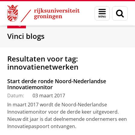
Skip
Skip
Department of Innovation Management & Str
Menu
Zoek
to
to
en
Content
Navigation
Blog
zoeken
Vinci blogs
Resultaten voor tag:
innovatienetwerken
Start derde ronde Noord-Nederlandse
Innovatiemonitor
Datum:
03 maart 2017
In maart 2017 wordt de Noord-Nederlandse
Innovatiemonitor voor de derde keer uitgevoerd.
Nieuw dit jaar is dat deelnemende ondernemers een
Innovatiepaspoort ontvangen.