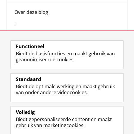
Over deze blog
.
Functioneel
Biedt de basisfuncties en maakt gebruik van
geanonimiseerde cookies.
F
L
R
I
Y
Volg de RUG
a
i
S
n
o
Standaard
c
n
S
s
u
Biedt de optimale werking en maakt gebruik
e
k
-
t
T
Studiekiezers
van onder andere videocookies.
b
e
f
a
u
Maatschappij/bedrijven
o
d
e
g
b
o
I
e
r
e
Alumni
k
n
d
a
-
Volledig
p
-
R
m
k
Biedt gepersonaliseerde content en maakt
Over ons
a
p
i
-
a
gebruik van marketingcookies.
g
a
j
a
n