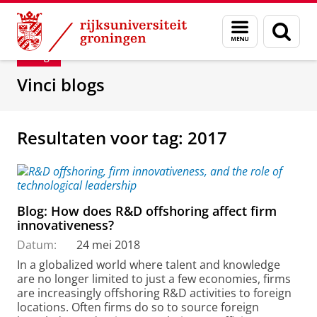
Skip
Skip
Department of Innovation Management & Str
Menu
Zoek
to
to
en
Content
Navigation
Blog
zoeken
Vinci blogs
Resultaten voor tag: 2017
Blog: How does R&D offshoring affect firm
innovativeness?
Datum:
24 mei 2018
In a globalized world where talent and knowledge
are no longer limited to just a few economies, firms
are increasingly offshoring R&D activities to foreign
locations. Often firms do so to source foreign