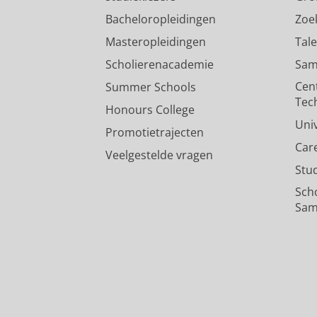
Bacheloropleidingen
Zoe
Masteropleidingen
Tal
Scholierenacademie
Sam
Cen
Summer Schools
Tec
Honours College
Uni
Promotietrajecten
Car
Veelgestelde vragen
Stu
Sch
Sam