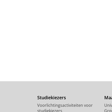
Studiekiezers
Maa
Voorlichtingsactiviteiten voor
Univ
studiekiezers
Gro