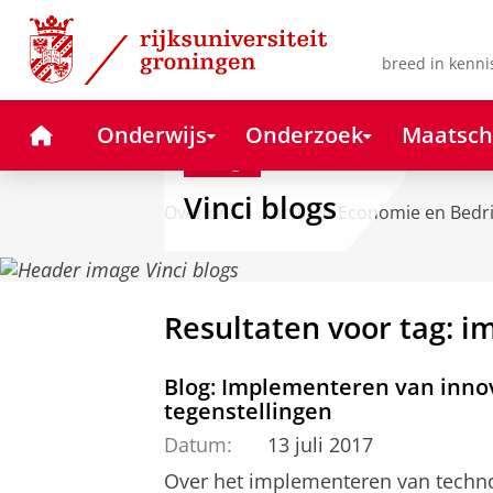
Skip
Skip
to
to
Content
Navigation
breed in kenni
Home
Onderwijs
Onderzoek
Maatsch
Blog
Vinci blogs
Over ons
Faculteit Economie en Bedr
Resultaten voor tag: i
Blog: Implementeren van inno
tegenstellingen
Datum:
13 juli 2017
Over het implementeren van technol