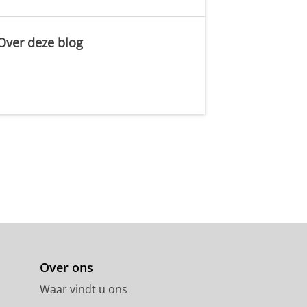
Over deze blog
.
Over ons
Waar vindt u ons