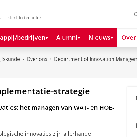
C
s - sterk in techniek
appij/bedrijven
Alumni
Nieuws
Over
ijfskunde
Over ons
Department of Innovation Managem
mplementatie-strategie
vaties: het managen van WAT- en HOE-
ogische innovaties zijn allerhande