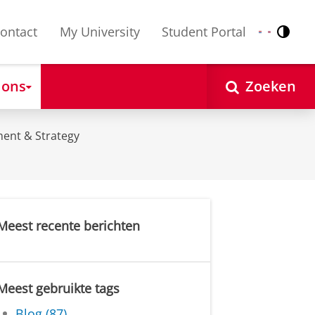
ontact
My University
Student Portal
Contr
Nederlands
English
 ons
Zoeken
ent & Strategy
Meest recente berichten
Meest gebruikte tags
Blog (87)