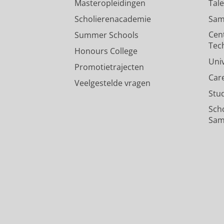
Masteropleidingen
Tal
Scholierenacademie
Sam
Cen
Summer Schools
Tec
Honours College
Uni
Promotietrajecten
Car
Veelgestelde vragen
Stu
Sch
Sam