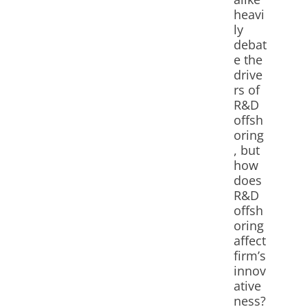
heavi
ly
debat
e the
drive
rs of
R&D
offsh
oring
, but
how
does
R&D
offsh
oring
affect
firm’s
innov
ative
ness?