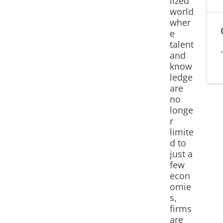
lized
world
wher
e
talent
and
know
ledge
are
no
longe
r
limite
d to
just a
few
econ
omie
s,
firms
are