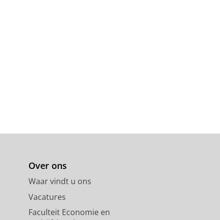
Over ons
Waar vindt u ons
Vacatures
Faculteit Economie en