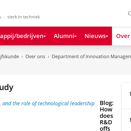
C
s - sterk in techniek
appij/bedrijven
Alumni
Nieuws
Over
ijfskunde
Over ons
Department of Innovation Managem
tudy
Blog:
How
does
R&D
offs