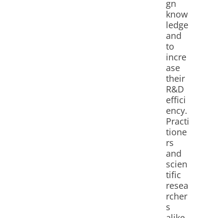
gn
know
ledge
and
to
incre
ase
their
R&D
effici
ency.
Practi
tione
rs
and
scien
tific
resea
rcher
s
alike