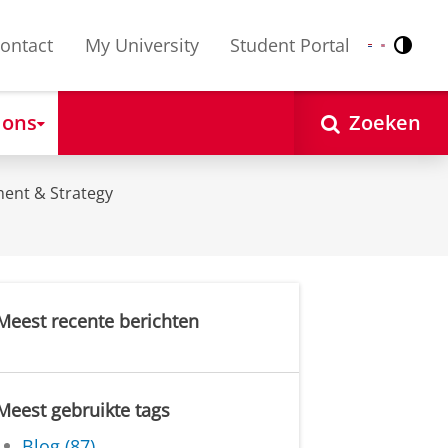
ontact
My University
Student Portal
Contr
Nederlands
English
 ons
Zoeken
ent & Strategy
Meest recente berichten
Meest gebruikte tags
Blog (87)