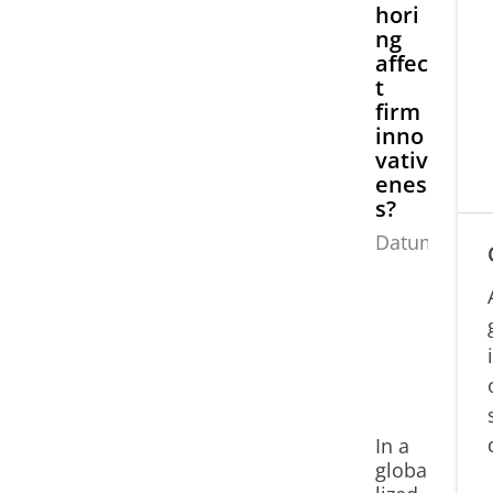
hori
ng
affec
t
firm
inno
vativ
enes
s?
Datum:
2
4
e
2
0
1
8
In a
globa