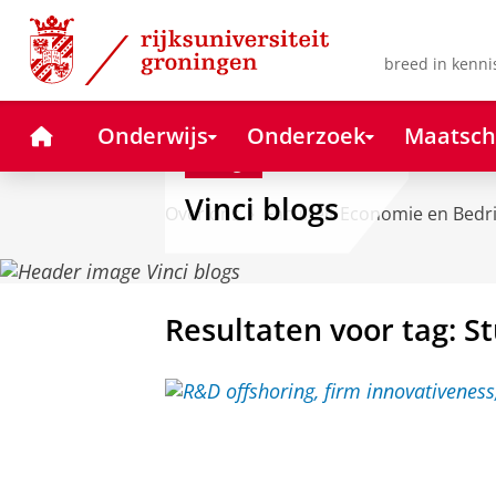
Skip
Skip
to
to
Content
Navigation
breed in kenni
Home
Onderwijs
Onderzoek
Maatsch
Blog
Vinci blogs
Over ons
Faculteit Economie en Bedr
Resultaten voor tag: S