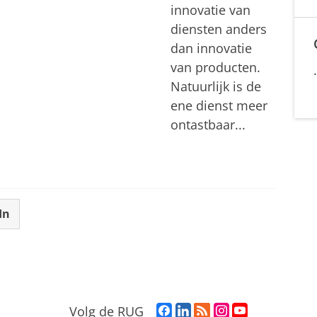
innovatie van
diensten anders
dan innovatie
van producten.
Natuurlijk is de
ene dienst meer
ontastbaar...
In
F
L
R
I
Y
Volg de RUG