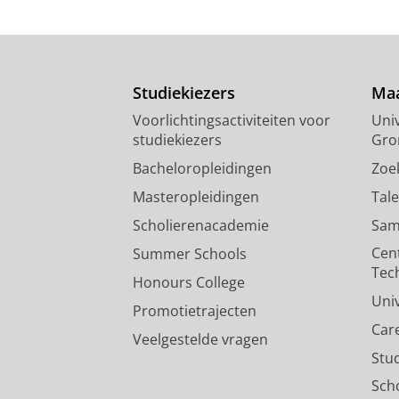
Studiekiezers
Maa
Voorlichtingsactiviteiten voor
Univ
studiekiezers
Gro
Bacheloropleidingen
Zoe
Masteropleidingen
Tal
Scholierenacademie
Sam
Cen
Summer Schools
Tec
Honours College
Uni
Promotietrajecten
Car
Veelgestelde vragen
Stu
Sch