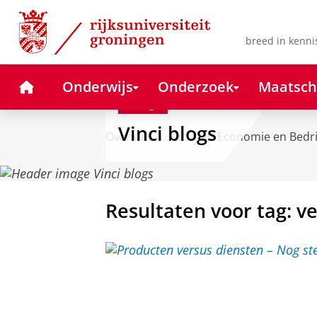
Skip
Skip
to
to
Content
Navigation
breed in kenni
Home
Onderwijs
Onderzoek
Maatsch
Blog
Vinci blogs
Over ons
Faculteit Economie en Bedr
Resultaten voor tag: v