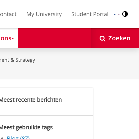
ontact
My University
Student Portal
Contr
Nederlands
English
 ons
Zoeken
ent & Strategy
Meest recente berichten
Meest gebruikte tags
Blog (87)