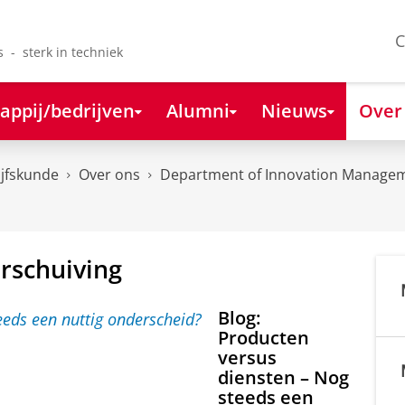
C
s - sterk in techniek
appij/bedrijven
Alumni
Nieuws
Over
ijfskunde
Over ons
Department of Innovation Managem
erschuiving
Blog:
Producten
versus
diensten – Nog
steeds een