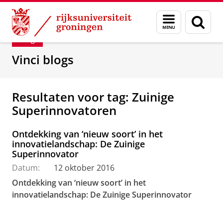
Skip
Skip
Department of Innovation Management & Str
Menu
Zoek
to
to
en
Content
Navigation
Blog
zoeken
Vinci blogs
Resultaten voor tag: Zuinige
Superinnovatoren
Ontdekking van ‘nieuw soort’ in het
innovatielandschap: De Zuinige
Superinnovator
Datum:
12 oktober 2016
Ontdekking van ‘nieuw soort’ in het
innovatielandschap: De Zuinige Superinnovator