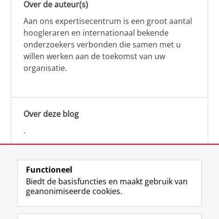
Over de auteur(s)
Aan ons expertisecentrum is een groot aantal
hoogleraren en internationaal bekende
onderzoekers verbonden die samen met u
willen werken aan de toekomst van uw
organisatie.
Over deze blog
.
Functioneel
Biedt de basisfuncties en maakt gebruik van
geanonimiseerde cookies.
F
L
R
I
Y
Volg de RUG
a
i
S
n
o