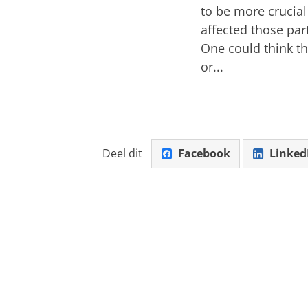
to be more crucial
affected those pa
One could think th
or...
Deel dit
Facebook
Linked