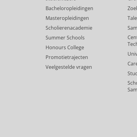
Bacheloropleidingen
Zoe
Masteropleidingen
Tal
Scholierenacademie
Sam
Cen
Summer Schools
Tec
Honours College
Uni
Promotietrajecten
Car
Veelgestelde vragen
Stu
Sch
Sam