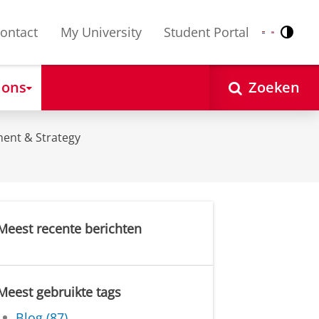
ontact
My University
Student Portal
Contr
Nederlands
English
 ons
Zoeken
ent & Strategy
Meest recente berichten
Meest gebruikte tags
Blog (87)