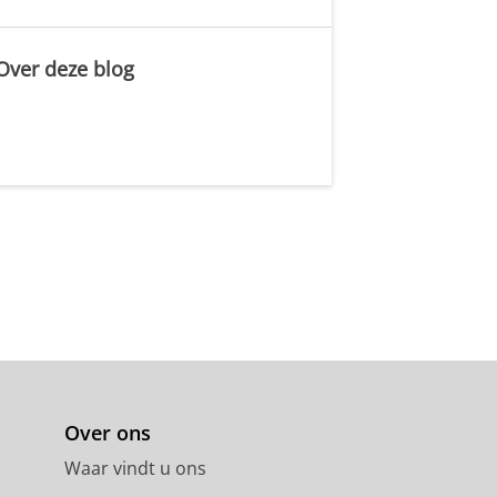
Over deze blog
.
Over ons
Waar vindt u ons