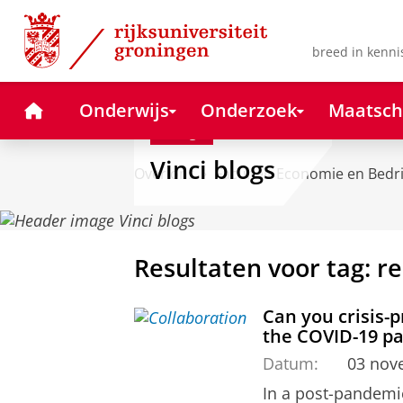
Skip
Skip
to
to
Content
Navigation
breed in kenni
Home
Onderwijs
Onderzoek
Maatsch
Blog
Vinci blogs
Over ons
Faculteit Economie en Bedr
Resultaten voor tag: re
Can you crisis-
the COVID-19 
Datum:
03 nov
In a post-pandemic