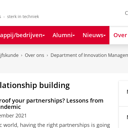
C
s - sterk in techniek
appij/bedrijven
Alumni
Nieuws
Over
ijfskunde
Over ons
Department of Innovation Managem
lationship building
proof your partnerships? Lessons from
pandemic
ember 2021
 world, having the right partnerships is going