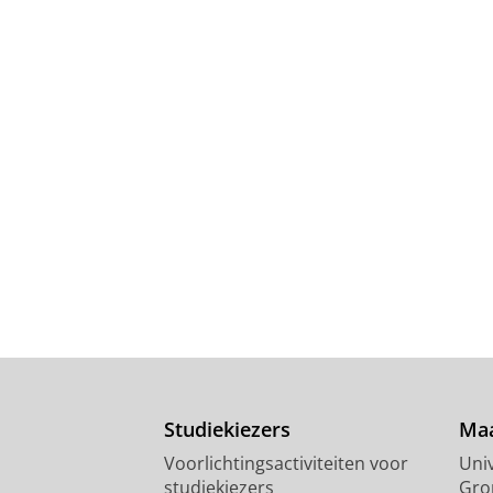
Studiekiezers
Maa
Voorlichtingsactiviteiten voor
Univ
studiekiezers
Gro