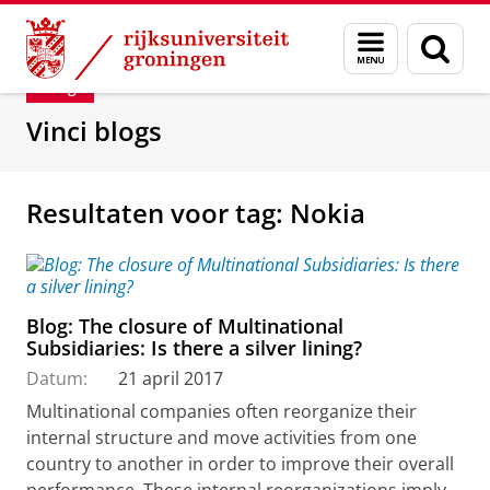
Skip
Skip
Department of Innovation Management & Str
Menu
Zoek
to
to
en
Content
Navigation
Blog
zoeken
Vinci blogs
Resultaten voor tag: Nokia
Blog: The closure of Multinational
Subsidiaries: Is there a silver lining?
Datum:
21 april 2017
Multinational companies often reorganize their
internal structure and move activities from one
country to another in order to improve their overall
performance. These internal reorganizations imply