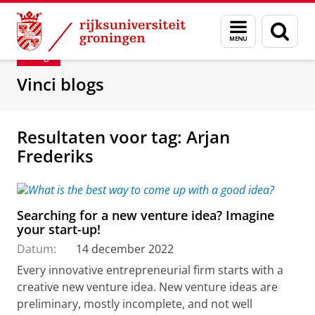
Skip
Skip
Department of Innovation Management & Str
Menu
Zoek
to
to
en
Content
Navigation
Blog
zoeken
Vinci blogs
Resultaten voor tag: Arjan
Frederiks
Searching for a new venture idea? Imagine
your start-up!
Datum:
14 december 2022
Every innovative entrepreneurial firm starts with a
creative new venture idea. New venture ideas are
preliminary, mostly incomplete, and not well