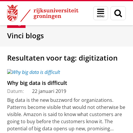
Skip
Skip
Department of Innovation Management & Str
Menu
Zoek
to
to
en
Content
Navigation
Blog
zoeken
Vinci blogs
Resultaten voor tag: digitization
Why big data is difficult
Datum:
22 januari 2019
Big data is the new buzzword for organizations.
Patterns become visible that would not otherwise be
visible. Amazon is said to know what customers are
going to buy before the customers know it. The
potential of big data opens up new, promising...